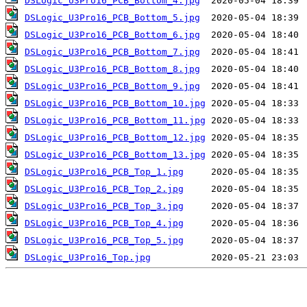
DSLogic_U3Pro16_PCB_Bottom_4.jpg
DSLogic_U3Pro16_PCB_Bottom_5.jpg
DSLogic_U3Pro16_PCB_Bottom_6.jpg
DSLogic_U3Pro16_PCB_Bottom_7.jpg
DSLogic_U3Pro16_PCB_Bottom_8.jpg
DSLogic_U3Pro16_PCB_Bottom_9.jpg
DSLogic_U3Pro16_PCB_Bottom_10.jpg
DSLogic_U3Pro16_PCB_Bottom_11.jpg
DSLogic_U3Pro16_PCB_Bottom_12.jpg
DSLogic_U3Pro16_PCB_Bottom_13.jpg
DSLogic_U3Pro16_PCB_Top_1.jpg
DSLogic_U3Pro16_PCB_Top_2.jpg
DSLogic_U3Pro16_PCB_Top_3.jpg
DSLogic_U3Pro16_PCB_Top_4.jpg
DSLogic_U3Pro16_PCB_Top_5.jpg
DSLogic_U3Pro16_Top.jpg